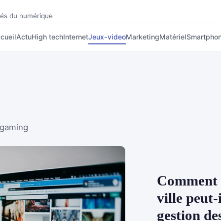
nnés du numérique
cueil
Actu
High tech
Internet
Jeux-video
Marketing
Matériel
Smartpho
 gaming
Comment u
ville peut-
gestion de